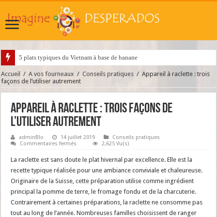
5 plats typiques du Vietnam à base de banane
Accueil
/
A vos fourneaux
/
Conseils pratiques
/
Appareil à raclette : trois
façons de l’utiliser autrement
Appareil à raclette : trois façons de
l’utiliser autrement
adminBlo
14 juillet 2019
Conseils pratiques
sur
Commentaires fermés
2,625 Vu(s)
Appareil
à
La raclette est sans doute le plat hivernal par excellence. Elle est la
raclette
:
recette typique réalisée pour une ambiance conviviale et chaleureuse.
trois
Originaire de la Suisse, cette préparation utilise comme ingrédient
façons
de
principal la pomme de terre, le fromage fondu et de la charcuterie.
l’utiliser
autrement
Contrairement à certaines préparations, la raclette ne consomme pas
tout au long de l’année. Nombreuses familles choisissent de ranger