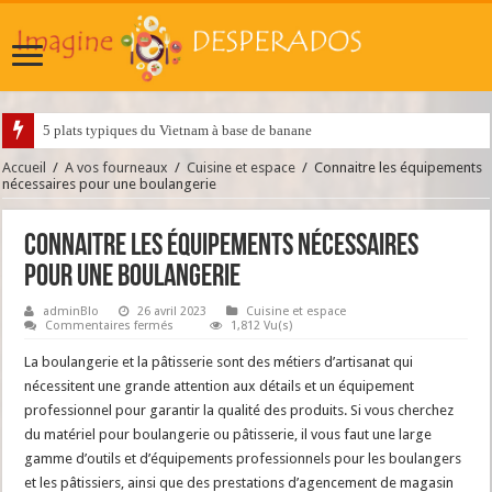
5 plats typiques du Vietnam à base de banane
Accueil
/
A vos fourneaux
/
Cuisine et espace
/
Connaitre les équipements
nécessaires pour une boulangerie
Connaitre les équipements nécessaires
pour une boulangerie
adminBlo
26 avril 2023
Cuisine et espace
sur
Commentaires fermés
1,812 Vu(s)
Connaitre
les
La boulangerie et la pâtisserie sont des métiers d’artisanat qui
équipements
nécessaires
nécessitent une grande attention aux détails et un équipement
pour
professionnel pour garantir la qualité des produits.
Si vous cherchez
une
boulangerie
du matériel pour boulangerie ou pâtisserie, il vous faut une large
gamme d’outils et d’équipements professionnels pour les boulangers
et les pâtissiers, ainsi que des prestations d’agencement de magasin