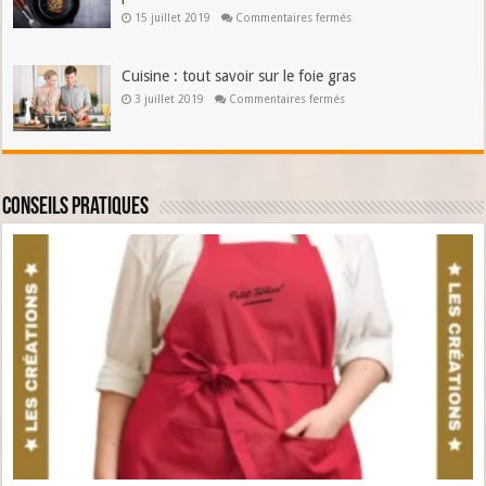
sur
15 juillet 2019
Commentaires fermés
Recettes
avec
alcool
:
Cuisine : tout savoir sur le foie gras
représentent-
elles
sur
3 juillet 2019
Commentaires fermés
un
Cuisine
risque
:
pour
tout
les
savoir
enfants
sur
?
le
foie
gras
Conseils pratiques