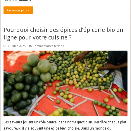
En savoir plus »
Pourquoi choisir des épices d’épicerie bio en
ligne pour votre cuisine ?
sur
3 juillet 2025
Commentaires fermés
Pourquoi
choisir
des
épices
d’épicerie
bio
en
ligne
pour
votre
cuisine
?
Les saveurs jouent un rôle central dans notre quotidien. Derrière chaque plat
savoureux, il y a souvent une épice bien choisie. Dans un monde où