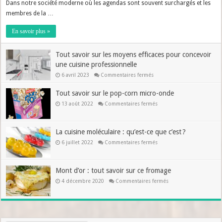
cuisine
Dans notre société moderne où les agendas sont souvent surchargés et les
en
membres de la …
famille
:
Retour
En savoir plus »
aux
sources
et
Tout savoir sur les moyens efficaces pour concevoir
partage
des
une cuisine professionnelle
traditions
à
sur
6 avril 2023
Commentaires fermés
travers
Tout
les
savoir
Tout savoir sur le pop-corn micro-onde
recettes
sur
les
familiales
sur
13 août 2022
Commentaires fermés
moyens
Tout
efficaces
savoir
pour
sur
concevoir
le
une
La cuisine moléculaire : qu’est-ce que c’est ?
pop-
cuisine
corn
professionnelle
sur
6 juillet 2022
Commentaires fermés
micro-
La
onde
cuisine
moléculaire
:
Mont d’or : tout savoir sur ce fromage
qu’est-
ce
sur
4 décembre 2020
Commentaires fermés
que
Mont
c’est ?
d’or
:
tout
savoir
sur