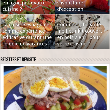
en ligne pour votre
savoir-faire
cuisine ?
d’exception
La cuisine espagnole
Comment choisir le
comme expérience
meilleur kit couvert
éducative durant une
en bois 2 en 1 pour
colonie de vacances
votre cuisine ?
Recettes et revisite