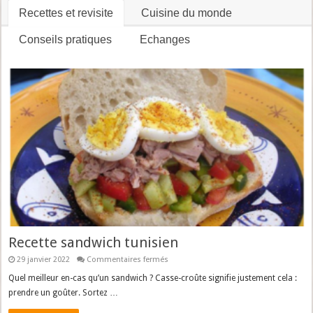
ce
fromage
Recettes et revisite
Cuisine du monde
Conseils pratiques
Echanges
Recette sandwich tunisien
sur
29 janvier 2022
Commentaires fermés
Recette
sandwich
Quel meilleur en-cas qu’un sandwich ? Casse-croûte signifie justement cela :
tunisien
prendre un goûter. Sortez …