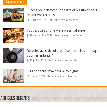
En savoir plus »
3 idées pour décorer une tarte et 5 astuces pour
réussir vos recettes
sur
27 janvier 2020
Commentaires fermés
3
idées
pour
Tout savoir sur une vraie pizza italienne
décorer
une
sur
18 septembre 2019
Commentaires fermés
tarte
Tout
et
savoir
5
sur
astuces
une
pour
vraie
Recettes avec alcool : représentent-elles un risque
réussir
pizza
vos
pour les enfants ?
italienne
recettes
sur
15 juillet 2019
Commentaires fermés
Recettes
avec
alcool
Cuisine : tout savoir sur le foie gras
:
représentent-
sur
3 juillet 2019
Commentaires fermés
elles
Cuisine
un
:
risque
tout
pour
savoir
les
sur
enfants
le
?
foie
Articles récents
gras