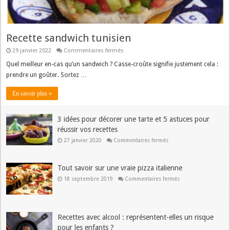
Recette sandwich tunisien
sur
29 janvier 2022
Commentaires fermés
Recette
sandwich
Quel meilleur en-cas qu’un sandwich ? Casse-croûte signifie justement cela :
tunisien
prendre un goûter. Sortez …
En savoir plus »
3 idées pour décorer une tarte et 5 astuces pour
réussir vos recettes
sur
27 janvier 2020
Commentaires fermés
3
idées
pour
décorer
Tout savoir sur une vraie pizza italienne
une
tarte
sur
18 septembre 2019
Commentaires fermés
et
Tout
5
savoir
astuces
sur
pour
une
réussir
vraie
vos
pizza
Recettes avec alcool : représentent-elles un risque
recettes
italienne
pour les enfants ?