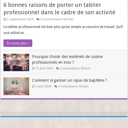
6 bonnes raisons de porter un tablier
professionnel dans le cadre de son activité
sur
2 septembre 2024
Commentaires fermés
6
bonnes
Le tablier professionnel est bien plus qu’un simple accessoire de travail. Qu’il
raisons
soit utilisé en …
de
porter
un
En savoir plus »
tablier
professionnel
dans
Pourquoi choisir des matériels de cuisine
le
cadre
professionnels en inox ?
de
son
sur
15 avril 2024
Commentaires fermés
activité
Pourquoi
choisir
des
Comment organiser un repas de baptême ?
matériels
de
sur
2 avril 2024
Commentaires fermés
cuisine
Comment
professionnels
organiser
en
un
inox ?
repas
de
baptême ?