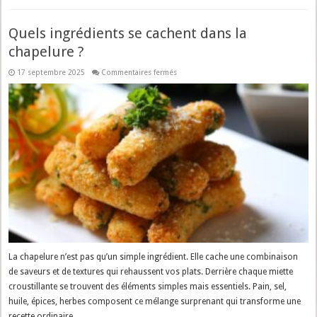
Quels ingrédients se cachent dans la
chapelure ?
sur
17 septembre 2025
Commentaires fermés
Quels
ingrédients
se
cachent
dans
la
chapelure
?
La chapelure n’est pas qu’un simple ingrédient. Elle cache une combinaison
de saveurs et de textures qui rehaussent vos plats. Derrière chaque miette
croustillante se trouvent des éléments simples mais essentiels. Pain, sel,
huile, épices, herbes composent ce mélange surprenant qui transforme une
recette ordinaire.