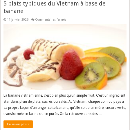
5 plats typiques du Vietnam à base de
banane
sur
11 janvier 2026
Commentaires fermés
5
plats
typiques
du
Vietnam
à
base
de
banane
La banane vietnamienne, c’est bien plus qu’un simple fruit. C’est un ingrédient
star dans plein de plats, sucrés ou salés. Au Vietnam, chaque coin du pays a
sa propre façon d’arranger cette banane, qu’elle soit bien mûre, encore verte,
transformée en farine ou en purée. On la retrouve dans des …
En savoir plus »