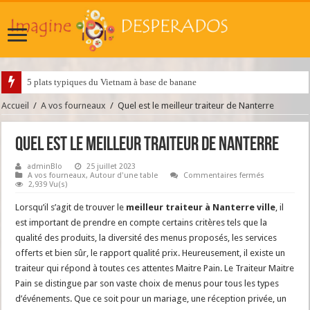
5 plats typiques du Vietnam à base de banane
Accueil
/
A vos fourneaux
/
Quel est le meilleur traiteur de Nanterre
Quel est le meilleur traiteur de Nanterre
adminBlo
25 juillet 2023
sur
A vos fourneaux
,
Autour d'une table
Commentaires fermés
Quel
2,939 Vu(s)
est
le
Lorsqu’il s’agit de trouver le
meilleur traiteur à Nanterre ville
, il
meilleur
traiteur
est important de prendre en compte certains critères tels que la
de
qualité des produits, la diversité des menus proposés, les services
Nanterre
offerts et bien sûr, le rapport qualité prix. Heureusement, il existe un
traiteur qui répond à toutes ces attentes Maitre Pain. Le Traiteur Maitre
Pain se distingue par son vaste choix de menus pour tous les types
d’événements. Que ce soit pour un mariage, une réception privée, un