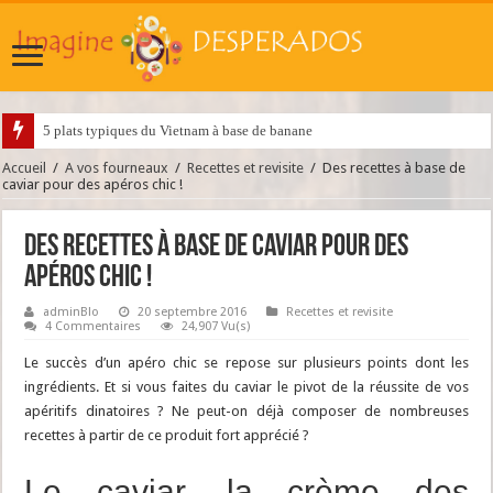
5 plats typiques du Vietnam à base de banane
Accueil
/
A vos fourneaux
/
Recettes et revisite
/
Des recettes à base de
caviar pour des apéros chic !
Des recettes à base de caviar pour des
apéros chic !
adminBlo
20 septembre 2016
Recettes et revisite
4 Commentaires
24,907 Vu(s)
Le succès d’un apéro chic se repose sur plusieurs points dont les
ingrédients. Et si vous faites du caviar le pivot de la réussite de vos
apéritifs dinatoires ? Ne peut-on déjà composer de nombreuses
recettes à partir de ce produit fort apprécié ?
Le caviar, la crème des