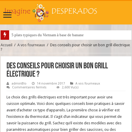
5 plats typiques du Vietnam à base de banane
Accueil
/
A vos fourneaux
/
Des conseils pour choisir un bon grill électrique
?
Des conseils pour choisir un bon grill
électrique ?
adminBlo
14 novembre 2017
A vos fourneaux
sur
Commentaires fermés
2,600 Vu(s)
Des
conseils
Le choix des grills électriques est très important pour avoir une
pour
choisir
cuisson optimale. Voici donc quelques conseils bien pratiques à savoir
un
avant d’acheter ce type d’appareils. La première chose à vérifier est
bon
grill
l’existence du thermostat.
Il s’agit d’un indicateur qui vous permet de
électrique
?
savoir la puissance du grill. Sachez qu’il existe des modèles avec des
paramètres automatiques pour bien griller des saucisses, ou des