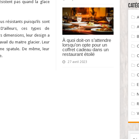
ésistent pas quand la glace
Catég
A
s résistants puisqu’ils sont
A
D’ailleurs, ces types de
s dimensions, leur design a
B
À quoi doit-on s’attendre
avail du maitre glacier. Leur
lorsqu’on opte pour un
C
 une spatule. De même, leur
coffret cadeau dans un
restaurant étoilé
e.
C
27 avril 2023
C
C
N
R
V