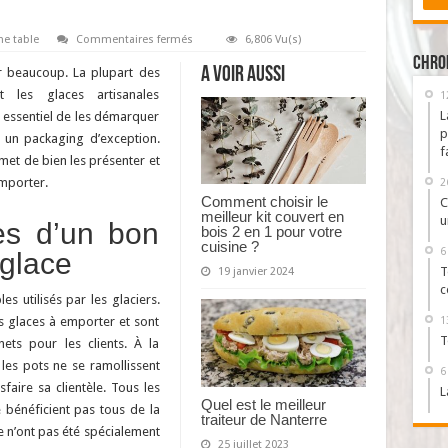
sur
ne table
Commentaires fermés
6,806 Vu(s)
Généralités
Chro
sur
A voir aussi
r beaucoup. La plupart des
les
petits
t les glaces artisanales
1
pots
L
t essentiel de les démarquer
en
carton
p
 un packaging d’exception.
pour
f
glace
met de bien les présenter et
artisanale
emporter.
à
2
emporter
Comment choisir le
C
meilleur kit couvert en
u
ues d’un bon
bois 2 en 1 pour votre
cuisine ?
6
 glace
T
19 janvier 2024
c
 utilisés par les glaciers.
s glaces à emporter et sont
1
T
ets pour les clients. À la
les pots ne se ramollissent
6
faire sa clientèle. Tous les
L
Quel est le meilleur
 bénéficient pas tous de la
traiteur de Nanterre
e n’ont pas été spécialement
25 juillet 2023