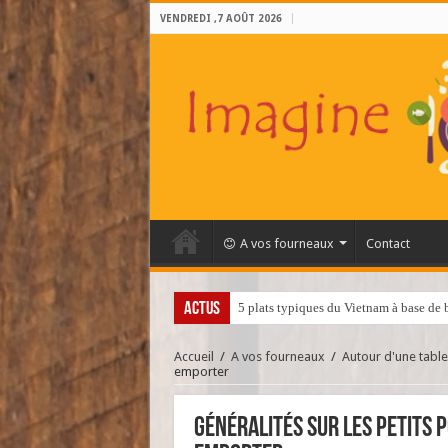
VENDREDI ,7 AOÛT 2026
A vos fourneaux
Contact
ACTUS
Quels ingrédients se cachent dans la c
Accueil
/
A vos fourneaux
/
Autour d'une table
emporter
Généralités sur les petits 