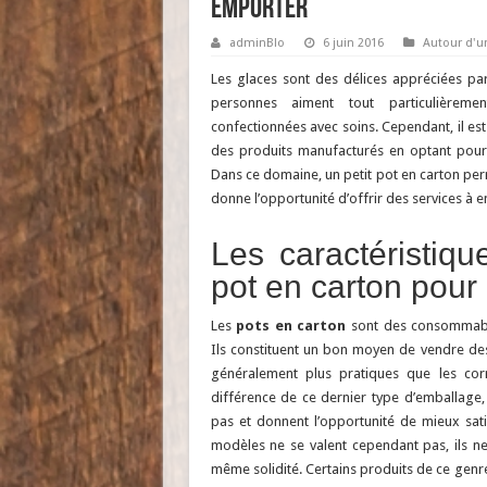
emporter
adminBlo
6 juin 2016
Autour d'u
Les glaces sont des délices appréciées pa
personnes aiment tout particulièremen
confectionnées avec soins. Cependant, il es
des produits manufacturés en optant pour
Dans ce domaine, un petit pot en carton per
donne l’opportunité d’offrir des services à 
Les caractéristiq
pot en carton pour
Les
pots en carton
sont des consommables
Ils constituent un bon moyen de vendre de
généralement plus pratiques que les corn
différence de ce dernier type d’emballage, 
pas et donnent l’opportunité de mieux satis
modèles ne se valent cependant pas, ils ne
même solidité. Certains produits de ce genr