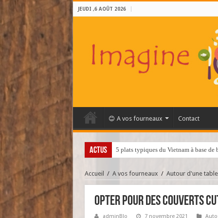
JEUDI ,6 AOÛT 2026
A vos fourneaux
Contact
ACTUS
Quels ingrédients se cachent dans la c
Accueil
/
A vos fourneaux
/
Autour d'une table
Opter pour des couverts Cu
adminBlo
7 novembre 2021
Auto