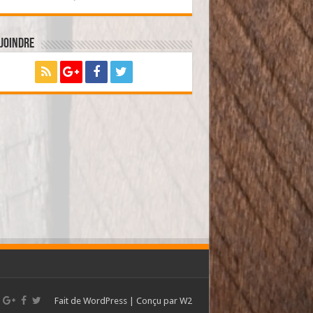
joindre
Fait de
WordPress
| Conçu par
W2