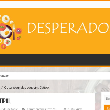
hapelure ?
/
Opter pour des couverts Cutipol
tipol
sur
ur d'une table
Commentaires fermés
1,966 Vu(s)