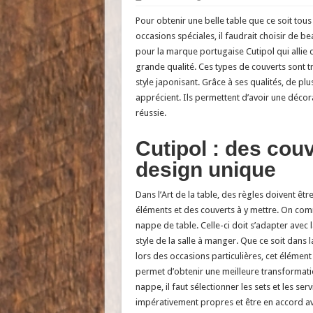
Pour obtenir une belle table que ce soit tous
occasions spéciales, il faudrait choisir de b
pour la marque portugaise Cutipol qui allie d
grande qualité. Ces types de couverts sont t
style japonisant. Grâce à ses qualités, de plus
apprécient. Ils permettent d’avoir une déco
réussie.
Cutipol : des cou
design unique
Dans l’Art de la table, des règles doivent êtr
éléments et des couverts à y mettre. On com
nappe de table. Celle-ci doit s’adapter avec 
style de la salle à manger. Que ce soit dans l
lors des occasions particulières, cet élément 
permet d’obtenir une meilleure transformatio
nappe, il faut sélectionner les sets et les ser
impérativement propres et être en accord av