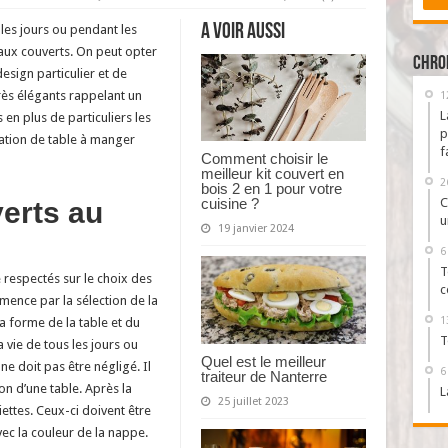
Opter
pour
A voir aussi
 les jours ou pendant les
des
couverts
eaux couverts. On peut opter
Cutipol
Chro
esign particulier et de
rès élégants rappelant un
1
L
 en plus de particuliers les
p
ration de table à manger
f
Comment choisir le
meilleur kit couvert en
2
bois 2 en 1 pour votre
C
cuisine ?
verts au
u
19 janvier 2024
6
T
e respectés sur le choix des
c
mence par la sélection de la
1
la forme de la table et du
T
a vie de tous les jours ou
Quel est le meilleur
ne doit pas être négligé. Il
6
traiteur de Nanterre
n d’une table. Après la
L
25 juillet 2023
viettes. Ceux-ci doivent être
ec la couleur de la nappe.