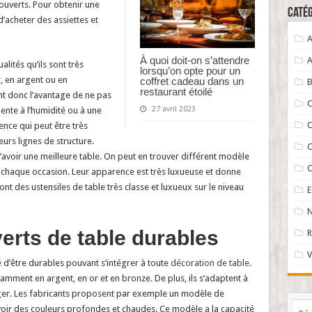
 couverts. Pour obtenir une
Catég
d’acheter des assiettes et
A
À quoi doit-on s’attendre
A
lités qu’ils sont très
lorsqu’on opte pour un
, en argent ou en
coffret cadeau dans un
B
restaurant étoilé
ont donc l’avantage de ne pas
C
27 avril 2023
ente à l’humidité ou à une
C
ence qui peut être très
eurs lignes de structure.
C
avoir une meilleure table. On peut en trouver différent modèle
C
 chaque occasion. Leur apparence est très luxueuse et donne
ont des ustensiles de table très classe et luxueux sur le niveau
N
verts de table durables
R
V
é d’être durables pouvant s’intégrer à toute
décoration de table
.
amment en argent, en or et en bronze. De plus, ils s’adaptent à
anger. Les fabricants proposent par exemple un modèle de
voir des couleurs profondes et chaudes. Ce modèle a la capacité