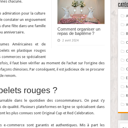
nnes chacune.
Catég
 admiration pour la culture
A
t de constater un engouement
A
s d’une fête dans une famille
Comment organiser un
ou anniversaire.
repas de baptême ?
B
2 avril 2024
C
tumes Américaines et de
belets en plastique rouges
C
s commerces se spécialisent
C
ois, il faut bien vérifier au moment de l’achat sur l’origine des
C
açons chinoises. Par conséquent, il est judicieux de se procurer
de renom.
N
belets rouges ?
R
tournable dans le quotidien des consommateurs. On peut s’y
V
 de qualité. Plusieurs plateformes en ligne se spécialisent dans
dont les plus connues sont Original Cup et Red Celebration.
s e-commerce sont garantis et authentiques. Mis à part les