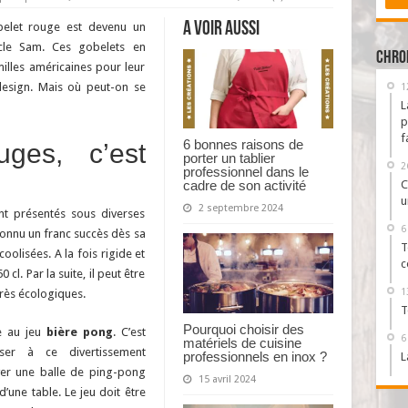
Trouver
un
A voir aussi
belet rouge est devenu un
fournisseur
fiable
cle Sam. Ces gobelets en
pour
Chro
milles américaines pour leur
acquérir
des
esign. Mais où peut-on se
1
beer
pong
L
cups
p
f
6 bonnes raisons de
uges, c’est
porter un tablier
2
professionnel dans le
C
cadre de son activité
u
2 septembre 2024
ent présentés sous diverses
6
onnu un franc succès dès sa
T
coolisées. A la fois rigide et
c
 cl. Par la suite, il peut être
1
très écologiques.
T
Pourquoi choisir des
e au jeu
bière pong
. C’est
6
matériels de cuisine
user à ce divertissement
professionnels en inox ?
L
yer une balle de ping-pong
15 avril 2024
d’une table. Le jeu doit être