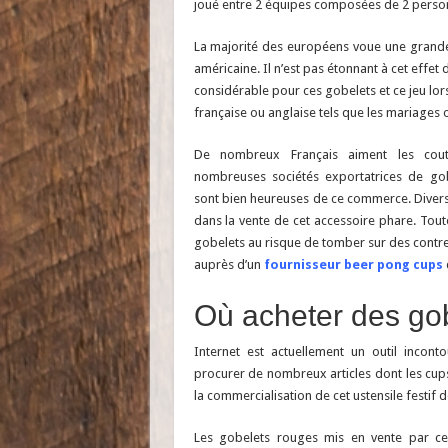
joué entre 2 équipes composées de 2 perso
La majorité des européens voue une grande
américaine. Il n’est pas étonnant à cet effe
considérable pour ces gobelets et ce jeu lor
française ou anglaise tels que les mariages 
De nombreux Français aiment les cou
nombreuses sociétés exportatrices de go
sont bien heureuses de ce commerce. Diver
dans la vente de cet accessoire phare. Toutef
gobelets au risque de tomber sur des contref
auprès d’un
fournisseur beer pong cups
Où acheter des go
Internet est actuellement un outil incon
procurer de nombreux articles dont les cups
la commercialisation de cet ustensile festif 
Les gobelets rouges mis en vente par ce