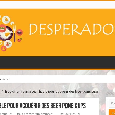
 banane
hapelure ?
/
Trouver un fournisseur fiable pour acquérir des beer pong cups
ble pour acquérir des beer pong cups
sur
pratiques
Commentaires fermés
3,938 Vu(s)