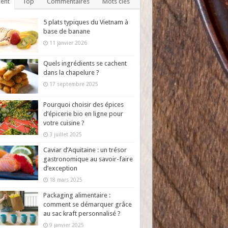
ent
Top
Commentaires
Mots clés
5 plats typiques du Vietnam à
base de banane
11 janvier 2026
Quels ingrédients se cachent
dans la chapelure ?
17 septembre 2025
Pourquoi choisir des épices
d’épicerie bio en ligne pour
votre cuisine ?
3 juillet 2025
Caviar d’Aquitaine : un trésor
gastronomique au savoir-faire
d’exception
18 mars 2025
Packaging alimentaire :
comment se démarquer grâce
au sac kraft personnalisé ?
9 janvier 2025