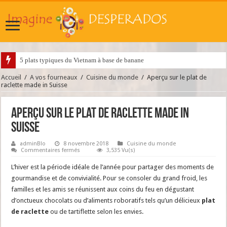
5 plats typiques du Vietnam à base de banane
Accueil
/
A vos fourneaux
/
Cuisine du monde
/
Aperçu sur le plat de
raclette made in Suisse
Aperçu sur le plat de raclette made in
Suisse
adminBlo
8 novembre 2018
Cuisine du monde
sur
Commentaires fermés
3,535 Vu(s)
Aperçu
sur
L’hiver est la période idéale de l’année pour partager des moments de
le
plat
gourmandise et de convivialité. Pour se consoler du grand froid, les
de
familles et les amis se réunissent aux coins du feu en dégustant
raclette
made
d’onctueux chocolats ou d’aliments roboratifs tels qu’un délicieux
plat
in
Suisse
de raclette
ou de tartiflette selon les envies.