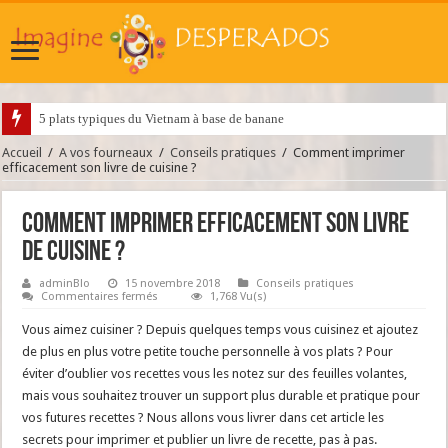
5 plats typiques du Vietnam à base de banane
Quels ingrédients se cachent dans la chapelure ?
Accueil
/
A vos fourneaux
/
Conseils pratiques
/
Comment imprimer
efficacement son livre de cuisine ?
Comment imprimer efficacement son livre
de cuisine ?
adminBlo
15 novembre 2018
Conseils pratiques
sur
Commentaires fermés
1,768 Vu(s)
Comment
imprimer
Vous aimez cuisiner ? Depuis quelques temps vous cuisinez et ajoutez
efficacement
son
de plus en plus votre petite touche personnelle à vos plats ? Pour
livre
éviter d’oublier vos recettes vous les notez sur des feuilles volantes,
de
cuisine
mais vous souhaitez trouver un support plus durable et pratique pour
?
vos futures recettes ?
Nous allons vous livrer dans cet article les
secrets pour imprimer et publier un livre de recette, pas à pas.