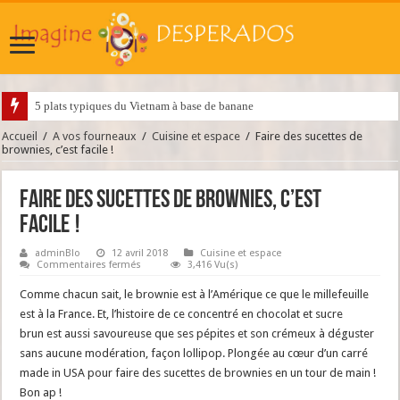
5 plats typiques du Vietnam à base de banane
Accueil
/
A vos fourneaux
/
Cuisine et espace
/
Faire des sucettes de
brownies, c’est facile !
Faire des sucettes de brownies, c’est
facile !
adminBlo
12 avril 2018
Cuisine et espace
sur
Commentaires fermés
3,416 Vu(s)
Faire
des
Comme chacun sait, le brownie est à l’Amérique ce que le millefeuille
sucettes
de
est à la France. Et, l’histoire de ce concentré en chocolat et sucre
brownies,
brun est aussi savoureuse que ses pépites et son crémeux à déguster
c’est
facile !
sans aucune modération, façon lollipop. Plongée au cœur d’un carré
made in USA pour faire des sucettes de brownies en un tour de main !
Bon ap !