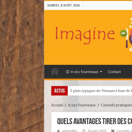
SAMEDI ,8 AOÛT 2026
A vos fourneaux
Contact
ACTUS
5 plats typiques du Vietnam à base de
Accueil
/
A vos fourneaux
/
Conseils pratiques
Quels avantages tirer des c
adminBlo
24 avril 2018
Conseils 