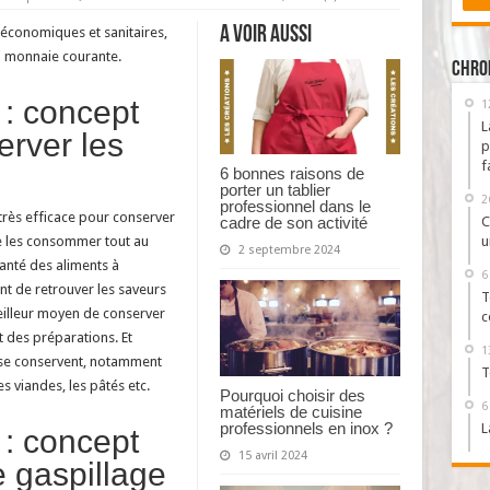
Quels
avantages
A voir aussi
économiques et sanitaires,
tirer
des
i monnaie courante.
conserves
Chro
réalisées
à
: concept
1
la
maison
L
erver les
?
p
f
6 bonnes raisons de
porter un tablier
2
professionnel dans le
très efficace pour conserver
C
cadre de son activité
e les consommer tout au
u
2 septembre 2024
santé des aliments à
6
ant de retrouver les saveurs
T
meilleur moyen de conserver
c
et des préparations. Et
1
 se conservent, notamment
T
s viandes, les pâtés etc.
Pourquoi choisir des
6
matériels de cuisine
professionnels en inox ?
L
: concept
15 avril 2024
e gaspillage