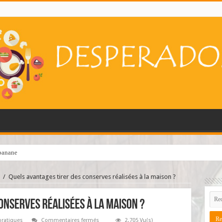
 banane
/
Quels avantages tirer des conserves réalisées à la maison ?
onserves réalisées à la maison ?
sur
pratiques
Commentaires fermés
2,705 Vu(s)