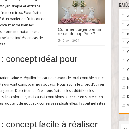
Catég
moyen simple et efficace
fruits en trop. Pour éviter
A
 d’un panier de fruits ou de
A
bocaux et de bien les
Comment organiser un
rents moments, notamment
repas de baptême ?
B
roviste d’invités, en cas de
2 avril 2024
C
gaz.
C
 concept idéal pour
C
C
ion saine et équilibrée, car nous avons le total contrôle sur le
nts qui vont composer nos bocaux. Nous avons le choix d’utiliser
N
igestes. De cette manière, nous évitons les additifs et les
R
 les colorants, mais aussi contrôlons la teneur en sucre et en
s ajoutent du goût aux conserves industrielles, ils sont néfastes
V
 concept facile à réaliser