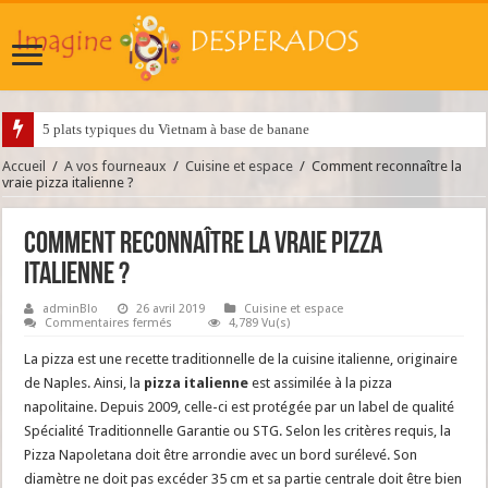
5 plats typiques du Vietnam à base de banane
Accueil
/
A vos fourneaux
/
Cuisine et espace
/
Comment reconnaître la
vraie pizza italienne ?
Comment reconnaître la vraie pizza
italienne ?
adminBlo
26 avril 2019
Cuisine et espace
sur
Commentaires fermés
4,789 Vu(s)
Comment
reconnaître
La pizza est une recette traditionnelle de la cuisine italienne, originaire
la
vraie
de Naples. Ainsi, la
pizza italienne
est assimilée à la pizza
pizza
napolitaine. Depuis 2009, celle-ci est protégée par un label de qualité
italienne
?
Spécialité Traditionnelle Garantie ou STG. Selon les critères requis, la
Pizza Napoletana doit être arrondie avec un bord surélevé. Son
diamètre ne doit pas excéder 35 cm et sa partie centrale doit être bien