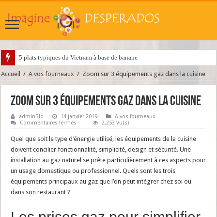
5 plats typiques du Vietnam à base de banane
Accueil
/
A vos fourneaux
/
Zoom sur 3 équipements gaz dans la cuisine
Zoom sur 3 équipements gaz dans la cuisine
adminBlo
14 janvier 2019
A vos fourneaux
sur
Commentaires fermés
2,253 Vu(s)
Zoom
sur
Quel que soit le type d’énergie utilisé, les équipements de la cuisine
3
équipements
doivent concilier fonctionnalité, simplicité, design et sécurité. Une
gaz
installation au gaz naturel se prête particulièrement à ces aspects pour
dans
la
un usage domestique ou professionnel. Quels sont les trois
cuisine
équipements principaux au gaz que l’on peut intégrer chez soi ou
dans son restaurant ?
Les prises gaz pour simplifier